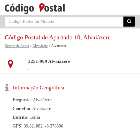
Código Postal de Apartado 10, Alvaiázere
Distrito de Leiria
>
Alvaiázere
> Alvaiázere
3251-909 Alvaiázere
,
Informação Geográfica
Freguesia
: Alvaiázere
Concelho
: Alvaiázere
Distrito
: Leiria
GPS
: 39.821882, -8.378806