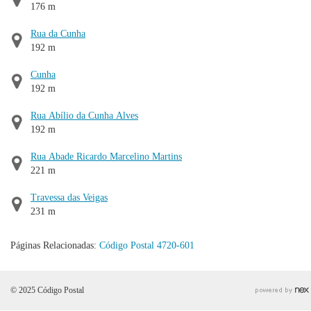
176 m
Rua da Cunha
192 m
Cunha
192 m
Rua Abílio da Cunha Alves
192 m
Rua Abade Ricardo Marcelino Martins
221 m
Travessa das Veigas
231 m
Páginas Relacionadas:
Código Postal 4720-601
© 2025 Código Postal