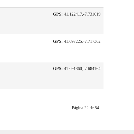
GPS:
41.122417,-7.731619
GPS:
41.097225,-7.717362
GPS:
41.091860,-7.684164
Página 22 de 54