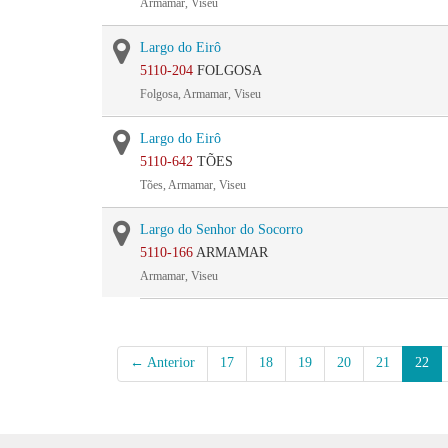
Armamar, Viseu
Largo do Eirô
5110-204
FOLGOSA
Folgosa, Armamar, Viseu
Largo do Eirô
5110-642
TÕES
Tões, Armamar, Viseu
Largo do Senhor do Socorro
5110-166
ARMAMAR
Armamar, Viseu
← Anterior
17
18
19
20
21
22