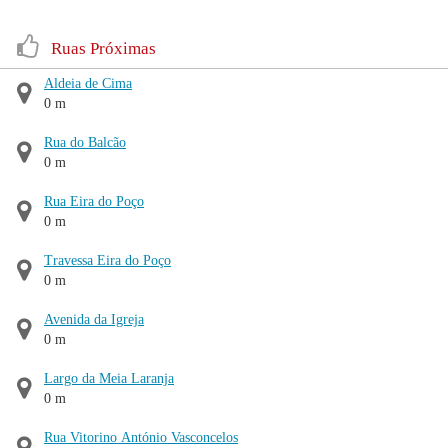
Ruas Próximas
Aldeia de Cima
0 m
Rua do Balcão
0 m
Rua Eira do Poço
0 m
Travessa Eira do Poço
0 m
Avenida da Igreja
0 m
Largo da Meia Laranja
0 m
Rua Vitorino António Vasconcelos