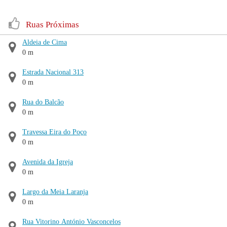
Ruas Próximas
Aldeia de Cima
0 m
Estrada Nacional 313
0 m
Rua do Balcão
0 m
Travessa Eira do Poço
0 m
Avenida da Igreja
0 m
Largo da Meia Laranja
0 m
Rua Vitorino António Vasconcelos