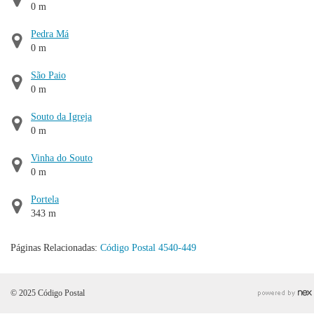
0 m
Pedra Má
0 m
São Paio
0 m
Souto da Igreja
0 m
Vinha do Souto
0 m
Portela
343 m
Páginas Relacionadas:
Código Postal 4540-449
© 2025 Código Postal