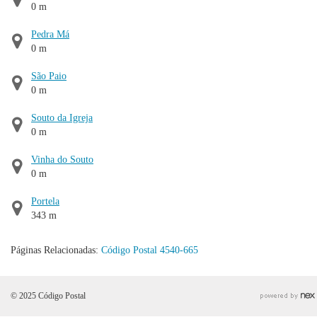
0 m
Pedra Má
0 m
São Paio
0 m
Souto da Igreja
0 m
Vinha do Souto
0 m
Portela
343 m
Páginas Relacionadas:
Código Postal 4540-665
© 2025 Código Postal