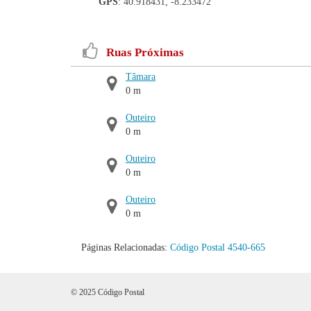
GPS
: 40.918431, -8.233472
Ruas Próximas
Tâmara
0 m
Outeiro
0 m
Outeiro
0 m
Outeiro
0 m
Páginas Relacionadas:
Código Postal 4540-665
© 2025 Código Postal