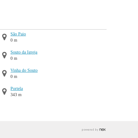
São Paio
0 m
Souto da Igreja
0 m
Vinha do Souto
0 m
Portela
343 m