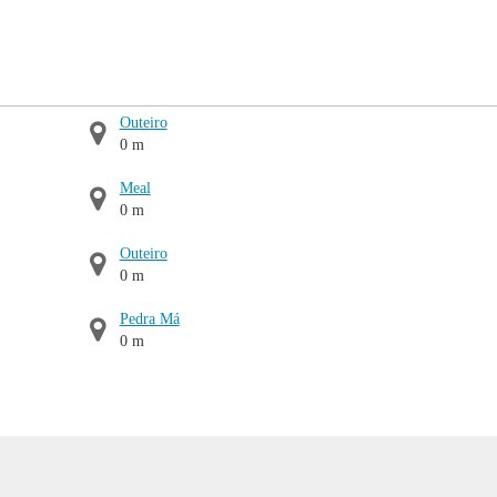
Outeiro
0 m
Meal
0 m
Outeiro
0 m
Pedra Má
0 m