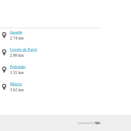
Janarde
2.74 km
Covelo de Paivó
2.89 km
Pedrógão
3.55 km
Meitriz
3.62 km