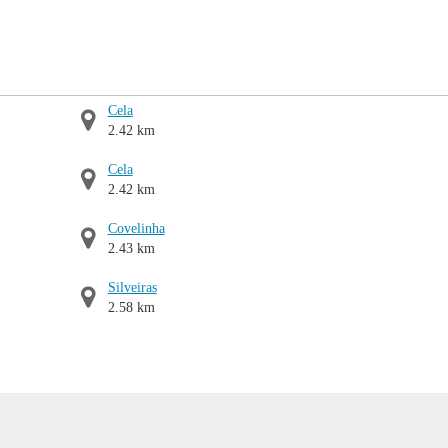
Cela
2.42 km
Cela
2.42 km
Covelinha
2.43 km
Silveiras
2.58 km