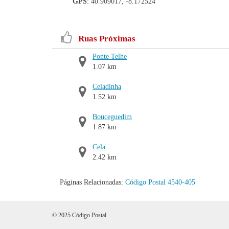
GPS
: 40.909017, -8.172524
Ruas Próximas
Ponte Telhe
1.07 km
Celadinha
1.52 km
Bouceguedim
1.87 km
Cela
2.42 km
Páginas Relacionadas:
Código Postal 4540-405
© 2025 Código Postal