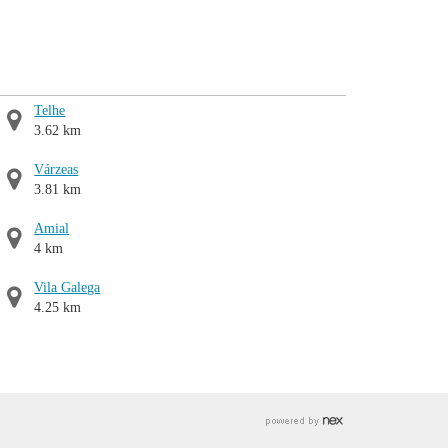
Telhe
3.62 km
Várzeas
3.81 km
Amial
4 km
Vila Galega
4.25 km