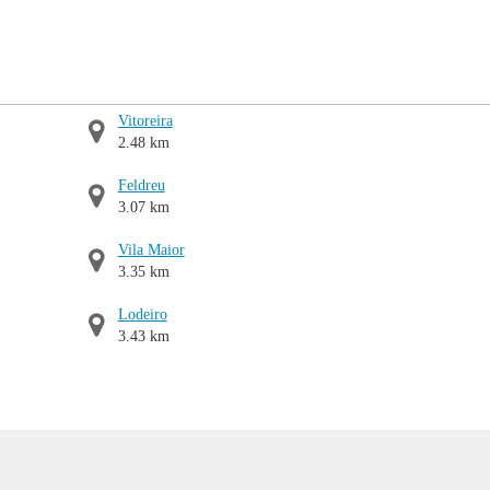
Vitoreira
2.48 km
Feldreu
3.07 km
Vila Maior
3.35 km
Lodeiro
3.43 km