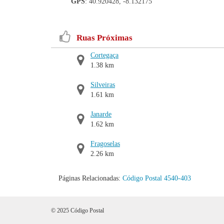
GPS
: 40.920428, -8.132175
Ruas Próximas
Cortegaça
1.38 km
Silveiras
1.61 km
Janarde
1.62 km
Fragoselas
2.26 km
Páginas Relacionadas:
Código Postal 4540-403
© 2025 Código Postal