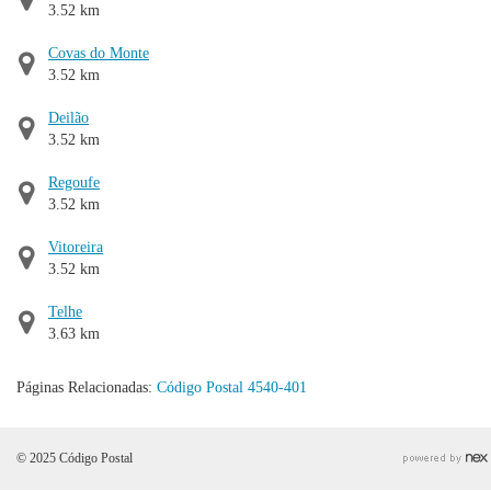
3.52 km
Covas do Monte
3.52 km
Deilão
3.52 km
Regoufe
3.52 km
Vitoreira
3.52 km
Telhe
3.63 km
Páginas Relacionadas:
Código Postal 4540-401
© 2025 Código Postal