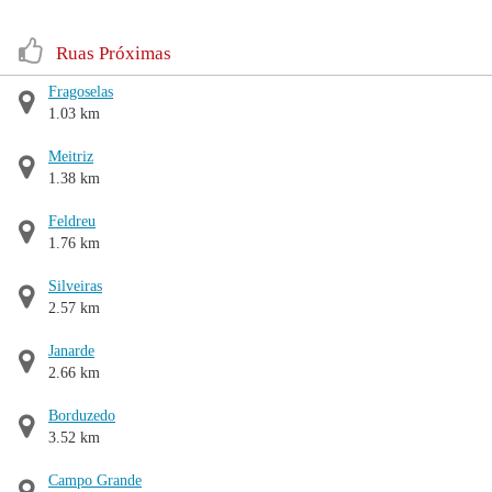
Ruas Próximas
Fragoselas
1.03 km
Meitriz
1.38 km
Feldreu
1.76 km
Silveiras
2.57 km
Janarde
2.66 km
Borduzedo
3.52 km
Campo Grande