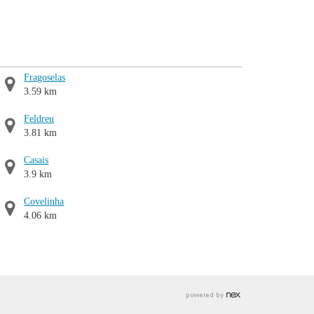
Fragoselas
3.59 km
Feldreu
3.81 km
Casais
3.9 km
Covelinha
4.06 km