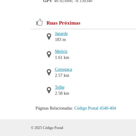
GPS
: 40.925000, -8.150340
Ruas Próximas
Janarde
183 m
Meitriz
1.61 km
Cortegaça
2.57 km
Telhe
2.58 km
Páginas Relacionadas:
Código Postal 4540-404
© 2025 Código Postal