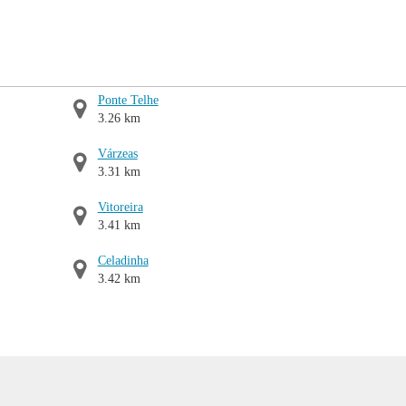
Ponte Telhe
3.26 km
Várzeas
3.31 km
Vitoreira
3.41 km
Celadinha
3.42 km