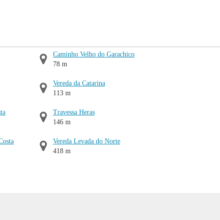
Caminho Velho do Garachico
78 m
Vereda da Catarina
113 m
ta
Travessa Heras
146 m
Costa
Vereda Levada do Norte
418 m