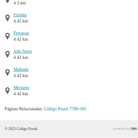
4.3 km
Eirinha
4.42 km
Ferrarias
4.42 km
João Serra
4.42 km
Malhada
4.42 km
Meciares
4.42 km
Páginas Relacionadas:
Código Postal 7780-503
© 2025 Código Postal