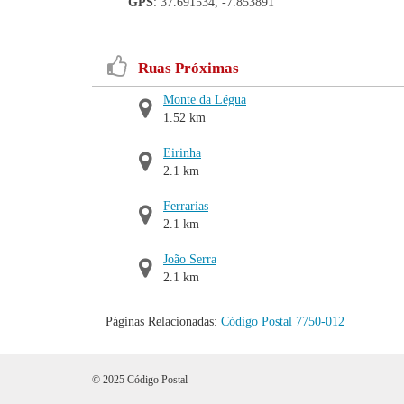
GPS
: 37.691534, -7.853891
Ruas Próximas
Monte da Légua
1.52 km
Eirinha
2.1 km
Ferrarias
2.1 km
João Serra
2.1 km
Páginas Relacionadas:
Código Postal 7750-012
© 2025 Código Postal