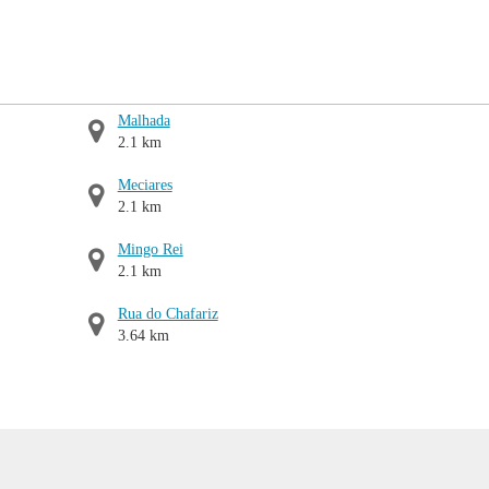
Malhada
2.1 km
Meciares
2.1 km
Mingo Rei
2.1 km
Rua do Chafariz
3.64 km