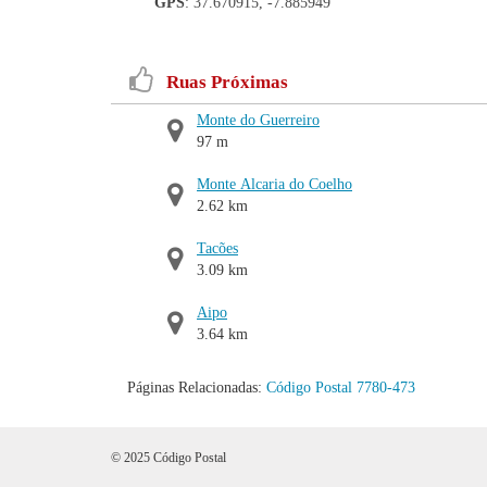
GPS
: 37.670915, -7.885949
Ruas Próximas
Monte do Guerreiro
97 m
Monte Alcaria do Coelho
2.62 km
Tacões
3.09 km
Aipo
3.64 km
Páginas Relacionadas:
Código Postal 7780-473
© 2025 Código Postal