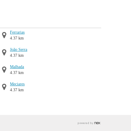
Ferrarias
4.37 km
João Serra
4.37 km
Malhada
4.37 km
Meciares
4.37 km