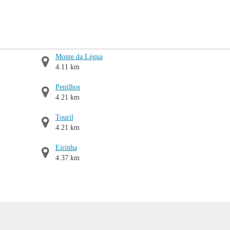
Monte da Légua
4.11 km
Penilhos
4.21 km
Touril
4.21 km
Eirinha
4.37 km