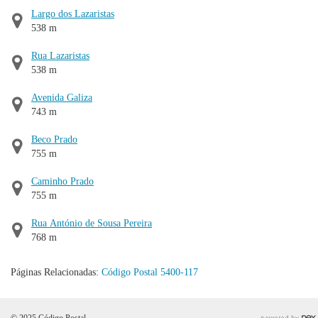
Largo dos Lazaristas
538 m
Rua Lazaristas
538 m
Avenida Galiza
743 m
Beco Prado
755 m
Caminho Prado
755 m
Rua António de Sousa Pereira
768 m
Páginas Relacionadas:
Código Postal 5400-117