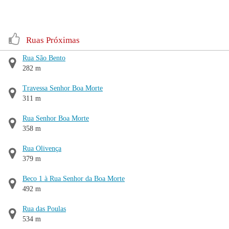
Ruas Próximas
Rua São Bento
282 m
Travessa Senhor Boa Morte
311 m
Rua Senhor Boa Morte
358 m
Rua Olivença
379 m
Beco 1 à Rua Senhor da Boa Morte
492 m
Rua das Poulas
534 m