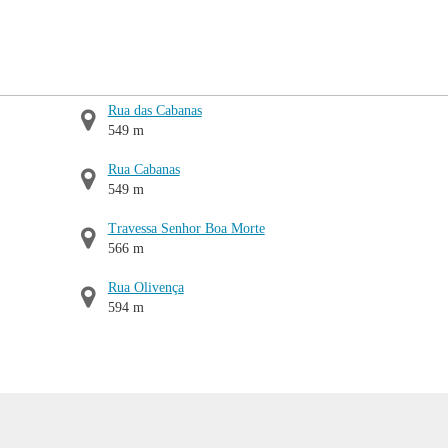
Rua das Cabanas
549 m
Rua Cabanas
549 m
Travessa Senhor Boa Morte
566 m
Rua Olivença
594 m