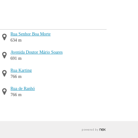
Rua Senhor Boa Morte
634 m
Avenida Doutor Mário Soares
691 m
Rua Karting
766 m
Rua de Ranhó
766 m