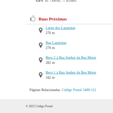
GPS
: 41.730916, -7.455801
Ruas Próximas
Largo dos Lazaristas
270 m
Rua Lazaristas
270 m
Beco 2 à Rua Senhor da Boa Morte
282 m
Beco 1 à Rua Senhor da Boa Morte
342 m
Páginas Relacionadas:
Código Postal 5400-112
© 2025 Código Postal