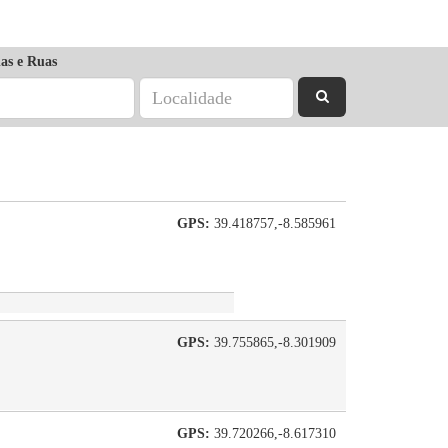
as e Ruas
GPS:
39.418757,-8.585961
GPS:
39.755865,-8.301909
GPS:
39.720266,-8.617310