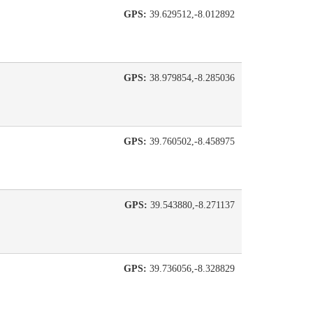
GPS:
39.629512,-8.012892
GPS:
38.979854,-8.285036
GPS:
39.760502,-8.458975
GPS:
39.543880,-8.271137
GPS:
39.736056,-8.328829