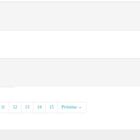
11
12
13
14
15
Próxima →