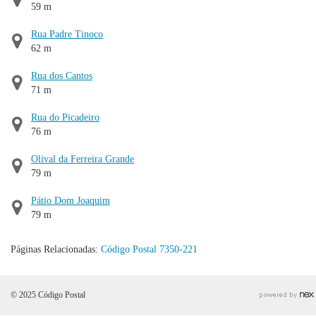
59 m
Rua Padre Tinoco
62 m
Rua dos Cantos
71 m
Rua do Picadeiro
76 m
Olival da Ferreira Grande
79 m
Pátio Dom Joaquim
79 m
Páginas Relacionadas:
Código Postal 7350-221
© 2025 Código Postal