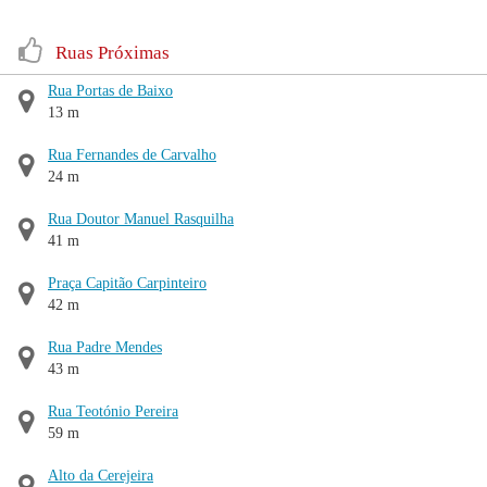
Ruas Próximas
Rua Portas de Baixo
13 m
Rua Fernandes de Carvalho
24 m
Rua Doutor Manuel Rasquilha
41 m
Praça Capitão Carpinteiro
42 m
Rua Padre Mendes
43 m
Rua Teotónio Pereira
59 m
Alto da Cerejeira