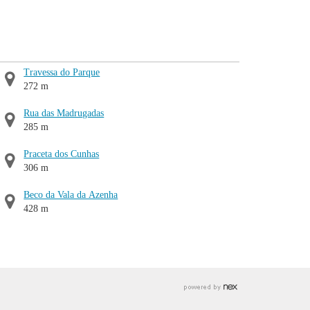
Travessa do Parque
272 m
Rua das Madrugadas
285 m
Praceta dos Cunhas
306 m
Beco da Vala da Azenha
428 m