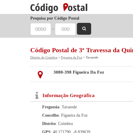
Pesquisa por Código Postal
-
Código Postal de 3ª Travessa da Qu
Distrito de Coimbra
>
Figueira da Foz
> Tavarede
3080-398 Figueira Da Foz
Informação Geográfica
Freguesia
: Tavarede
Concelho
: Figueira da Foz
Distrito
: Coimbra
GPS
: 40.171790, -8.839639