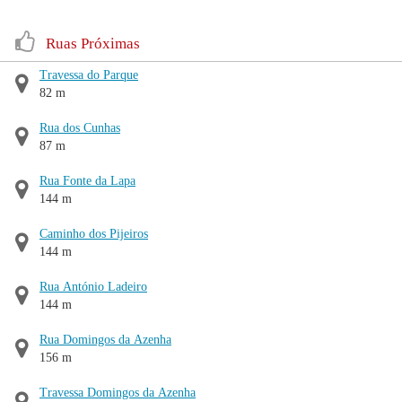
Ruas Próximas
Travessa do Parque
82 m
Rua dos Cunhas
87 m
Rua Fonte da Lapa
144 m
Caminho dos Pijeiros
144 m
Rua António Ladeiro
144 m
Rua Domingos da Azenha
156 m
Travessa Domingos da Azenha