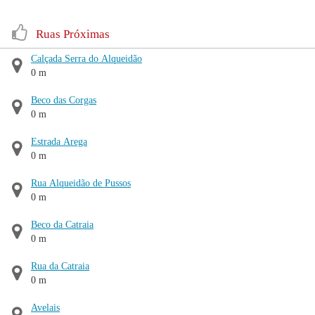
Ruas Próximas
Calçada Serra do Alqueidão
0 m
Beco das Corgas
0 m
Estrada Arega
0 m
Rua Alqueidão de Pussos
0 m
Beco da Catraia
0 m
Rua da Catraia
0 m
Avelais