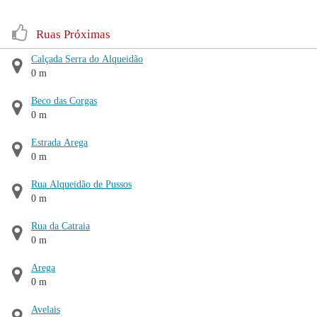
Ruas Próximas
Calçada Serra do Alqueidão
0 m
Beco das Corgas
0 m
Estrada Arega
0 m
Rua Alqueidão de Pussos
0 m
Rua da Catraia
0 m
Arega
0 m
Avelais