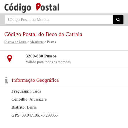
Código Postal do Beco da Catraia
Distrito de Leiria
>
Alvaiázere
> Pussos
3260-880 Pussos
Válido para todas as moradas
Informação Geográfica
Freguesia
: Pussos
Concelho
: Alvaiázere
Distrito
: Leiria
GPS
: 39.947106, -8.299865