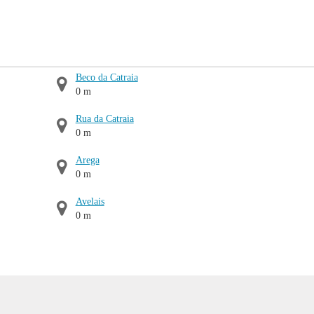
Beco da Catraia
0 m
Rua da Catraia
0 m
Arega
0 m
Avelais
0 m