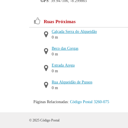
GPS
: 39.947106, -8.299865
Ruas Próximas
Calçada Serra do Alqueidão
0 m
Beco das Corgas
0 m
Estrada Arega
0 m
Rua Alqueidão de Pussos
0 m
Páginas Relacionadas:
Código Postal 3260-075
© 2025 Código Postal