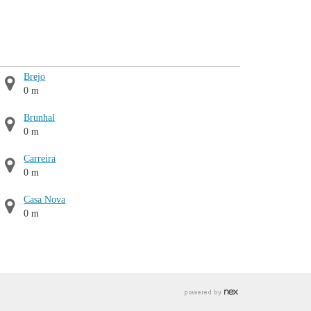
Brejo
0 m
Brunhal
0 m
Carreira
0 m
Casa Nova
0 m