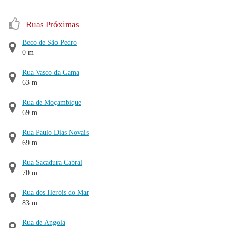
Ruas Próximas
Beco de São Pedro
0 m
Rua Vasco da Gama
63 m
Rua de Moçambique
69 m
Rua Paulo Dias Novais
69 m
Rua Sacadura Cabral
70 m
Rua dos Heróis do Mar
83 m
Rua de Angola