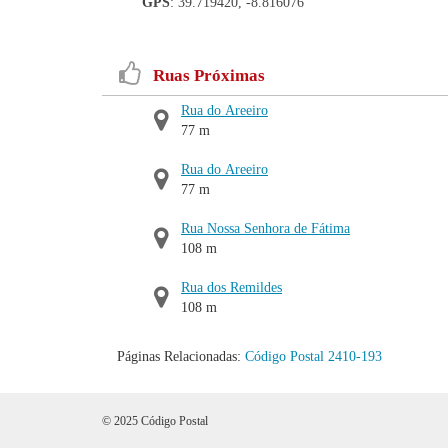
GPS
: 39.719420, -8.816076
Ruas Próximas
Rua do Areeiro
77 m
Rua do Areeiro
77 m
Rua Nossa Senhora de Fátima
108 m
Rua dos Remildes
108 m
Páginas Relacionadas:
Código Postal 2410-193
© 2025 Código Postal