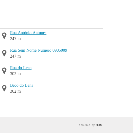
Rua António Antunes
247 m
Rua Sem Nome Número 0905009
247 m
Rua do Lena
302 m
Beco do Lena
302 m