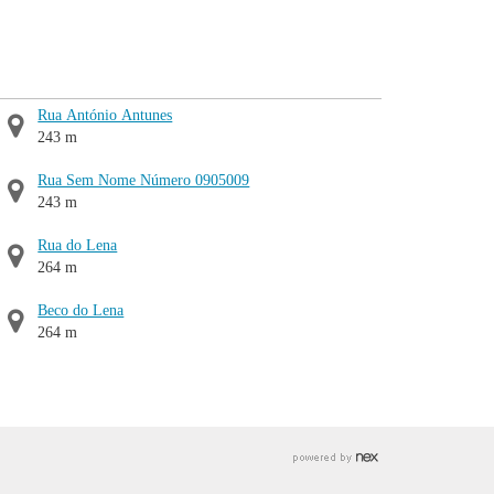
Rua António Antunes
243 m
Rua Sem Nome Número 0905009
243 m
Rua do Lena
264 m
Beco do Lena
264 m