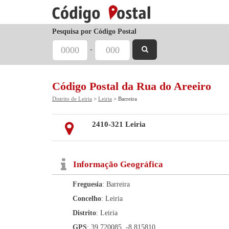
Pesquisa por Código Postal
-
Código Postal da Rua do Areeiro
Distrito de Leiria
>
Leiria
> Barreira
2410-321 Leiria
Informação Geográfica
Freguesia
: Barreira
Concelho
: Leiria
Distrito
: Leiria
GPS
: 39.720085, -8.815810