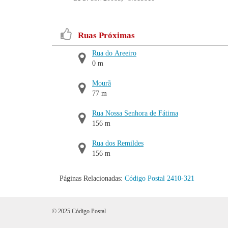
Ruas Próximas
Rua do Areeiro
0 m
Mourã
77 m
Rua Nossa Senhora de Fátima
156 m
Rua dos Remildes
156 m
Páginas Relacionadas:
Código Postal 2410-321
© 2025 Código Postal