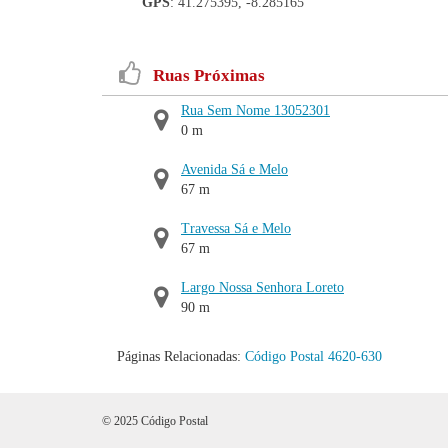
GPS
: 41.275395, -8.285165
Ruas Próximas
Rua Sem Nome 13052301
0 m
Avenida Sá e Melo
67 m
Travessa Sá e Melo
67 m
Largo Nossa Senhora Loreto
90 m
Páginas Relacionadas:
Código Postal 4620-630
© 2025 Código Postal