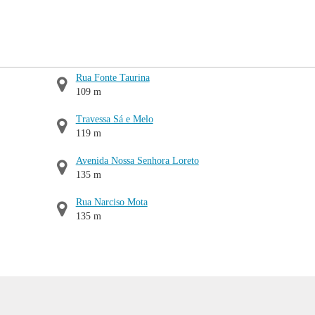
Rua Fonte Taurina
109 m
Travessa Sá e Melo
119 m
Avenida Nossa Senhora Loreto
135 m
Rua Narciso Mota
135 m