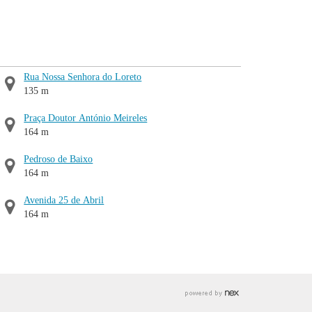
Rua Nossa Senhora do Loreto
135 m
Praça Doutor António Meireles
164 m
Pedroso de Baixo
164 m
Avenida 25 de Abril
164 m