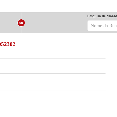
Pesquisa de Morad
052302