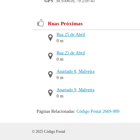
GPS
: 38.930616, -9.259741
Ruas Próximas
Rua 25 de Abril
0 m
Rua 25 de Abril
0 m
Apartado 8, Malveira
0 m
Apartado 9, Malveira
0 m
Páginas Relacionadas:
Código Postal 2669-909
© 2025 Código Postal