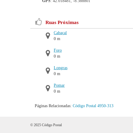
GPS
: 42.018481, -8.388801
Ruas Próximas
Cabaçal
0 m
Foro
0 m
Longras
0 m
Pomar
0 m
Páginas Relacionadas:
Código Postal 4950-313
© 2025 Código Postal