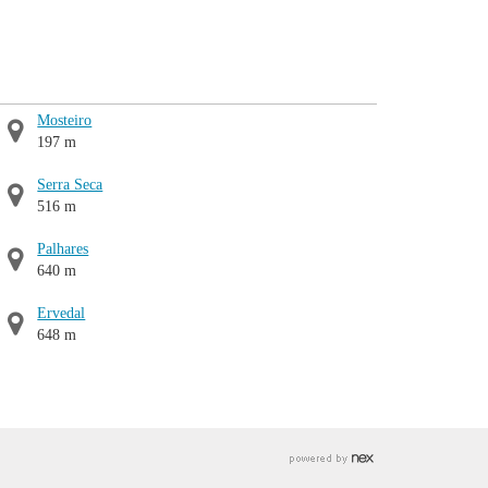
Mosteiro
197 m
Serra Seca
516 m
Palhares
640 m
Ervedal
648 m