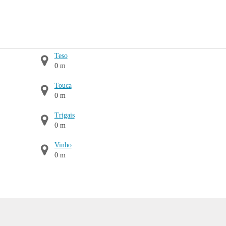
Teso
0 m
Touca
0 m
Trigais
0 m
Vinho
0 m