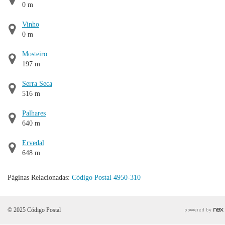
0 m
Vinho
0 m
Mosteiro
197 m
Serra Seca
516 m
Palhares
640 m
Ervedal
648 m
Páginas Relacionadas:
Código Postal 4950-310
© 2025 Código Postal