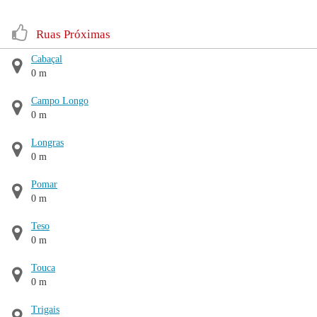
Ruas Próximas
Cabaçal
0 m
Campo Longo
0 m
Longras
0 m
Pomar
0 m
Teso
0 m
Touca
0 m
Trigais