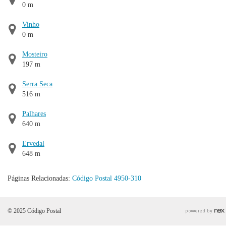
0 m
Vinho
0 m
Mosteiro
197 m
Serra Seca
516 m
Palhares
640 m
Ervedal
648 m
Páginas Relacionadas:
Código Postal 4950-310
© 2025 Código Postal