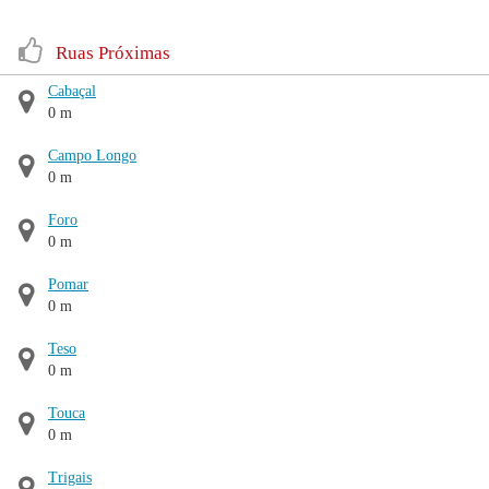
Ruas Próximas
Cabaçal
0 m
Campo Longo
0 m
Foro
0 m
Pomar
0 m
Teso
0 m
Touca
0 m
Trigais