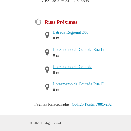
GPS
: 38.246081, -7.313393
Ruas Próximas
Estrada Regional 386
0 m
Loteamento da Coutada Rua B
0 m
Loteamento da Coutada
0 m
Loteamento da Coutada Rua C
0 m
Páginas Relacionadas:
Código Postal 7885-282
© 2025 Código Postal