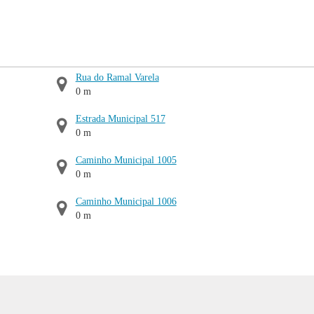
Rua do Ramal Varela
0 m
Estrada Municipal 517
0 m
Caminho Municipal 1005
0 m
Caminho Municipal 1006
0 m