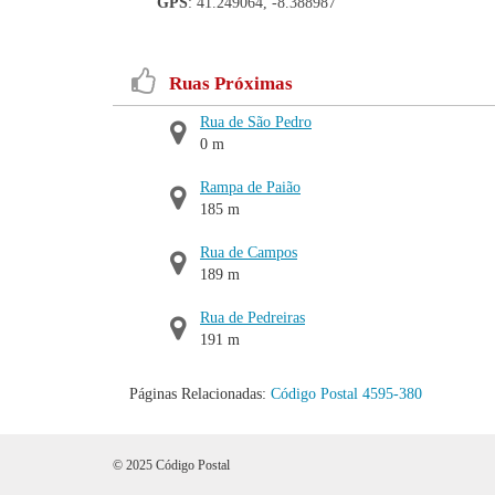
GPS
: 41.249064, -8.388987
Ruas Próximas
Rua de São Pedro
0 m
Rampa de Paião
185 m
Rua de Campos
189 m
Rua de Pedreiras
191 m
Páginas Relacionadas:
Código Postal 4595-380
© 2025 Código Postal