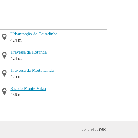
Urbanização da Coitadinha
424 m
Travessa da Rotunda
424 m
Travessa da Moita Linda
425 m
Rua do Monte Valão
456 m