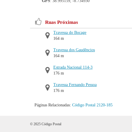
GPS
: 38.995159, -8.734930
Ruas Próximas
Travessa do Bocage
164 m
Travessa dos Gaudêncios
164 m
Estrada Nacional 114-3
176 m
Travessa Fernando Pessoa
176 m
Páginas Relacionadas:
Código Postal 2120-185
© 2025 Código Postal