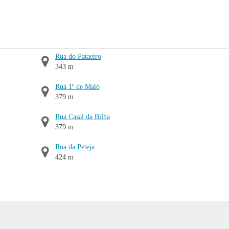
Rua do Pataeiro
343 m
Rua 1º de Maio
379 m
Rua Casal da Bilha
379 m
Rua da Peteja
424 m