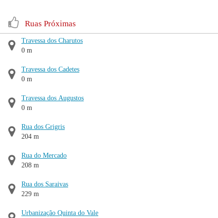
Ruas Próximas
Travessa dos Charutos
0 m
Travessa dos Cadetes
0 m
Travessa dos Augustos
0 m
Rua dos Grigris
204 m
Rua do Mercado
208 m
Rua dos Saraivas
229 m
Urbanização Quinta do Vale