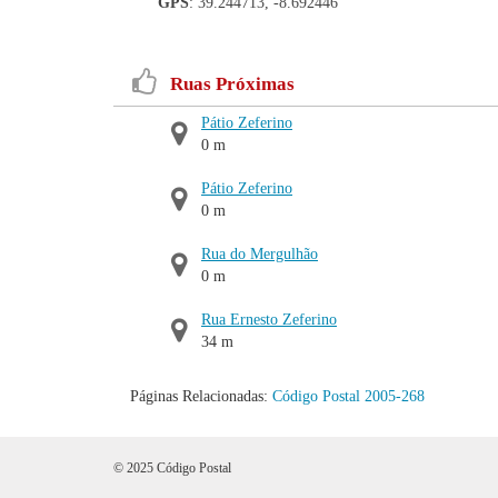
GPS
: 39.244713, -8.692446
Ruas Próximas
Pátio Zeferino
0 m
Pátio Zeferino
0 m
Rua do Mergulhão
0 m
Rua Ernesto Zeferino
34 m
Páginas Relacionadas:
Código Postal 2005-268
© 2025 Código Postal