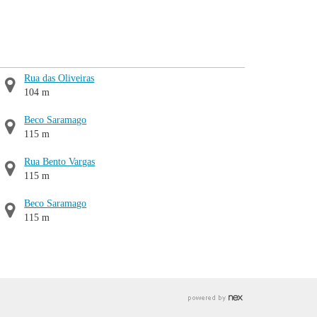
Rua das Oliveiras
104 m
Beco Saramago
115 m
Rua Bento Vargas
115 m
Beco Saramago
115 m