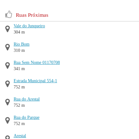
Ruas Próximas
Vale do Junqueiro
304 m
Rio Bom
310 m
Rua Sem Nome 01170708
341 m
Estrada Municipal 554-1
752 m
Rua do Arestal
752 m
Rua do Parque
752 m
Arestal