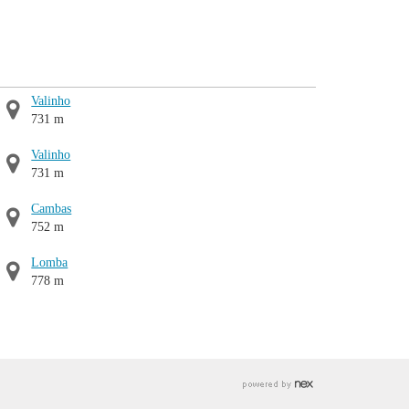
Valinho
731 m
Valinho
731 m
Cambas
752 m
Lomba
778 m