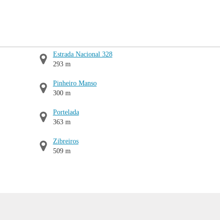
Estrada Nacional 328
293 m
Pinheiro Manso
300 m
Portelada
363 m
Zibreiros
509 m