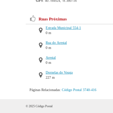
GPS
: 40.784924, -8.380716
Ruas Próximas
Estrada Municipal 554-1
0 m
Rua do Arestal
0 m
Arestal
0 m
Dornelas do Vouga
227 m
Páginas Relacionadas:
Código Postal 3740-416
© 2025 Código Postal