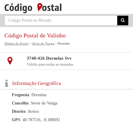
Código Postal de Valinho
Distrito de Aveiro
>
Sever do Vouga
> Dornelas
3740-426 Dornelas Svv
Válido para todas as moradas
Informação Geográfica
Freguesia
: Dornelas
Concelho
: Sever do Vouga
Distrito
: Aveiro
GPS
: 40.787516, -8.388692