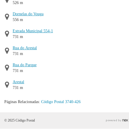
526 m
Dornelas do Vouga
556 m
Estrada Municipal 554-1
731 m
Rua do Arestal
731 m
Rua do Parque
731 m
Arestal
731 m
Páginas Relacionadas:
Código Postal 3740-426
© 2025 Código Postal