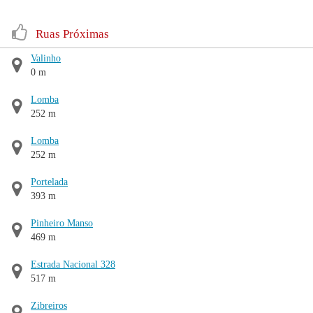
Ruas Próximas
Valinho
0 m
Lomba
252 m
Lomba
252 m
Portelada
393 m
Pinheiro Manso
469 m
Estrada Nacional 328
517 m
Zibreiros