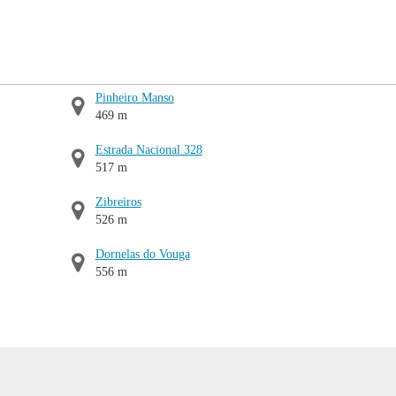
Pinheiro Manso
469 m
Estrada Nacional 328
517 m
Zibreiros
526 m
Dornelas do Vouga
556 m