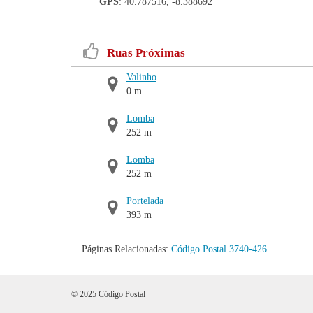
GPS
: 40.787516, -8.388692
Ruas Próximas
Valinho
0 m
Lomba
252 m
Lomba
252 m
Portelada
393 m
Páginas Relacionadas:
Código Postal 3740-426
© 2025 Código Postal