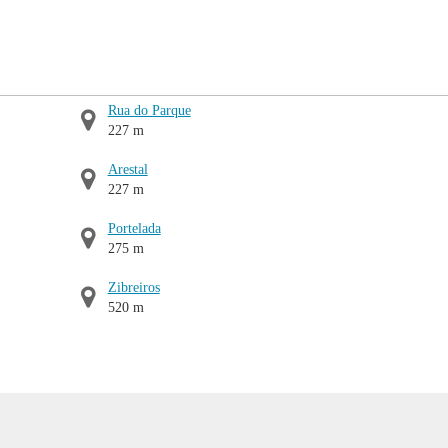
Rua do Parque
227 m
Arestal
227 m
Portelada
275 m
Zibreiros
520 m