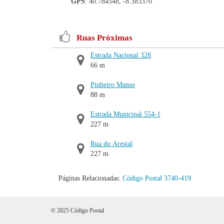
GPS
: 40.784548, -8.383370
Ruas Próximas
Estrada Nacional 328
66 m
Pinheiro Manso
88 m
Estrada Municipal 554-1
227 m
Rua do Arestal
227 m
Páginas Relacionadas:
Código Postal 3740-419
© 2025 Código Postal