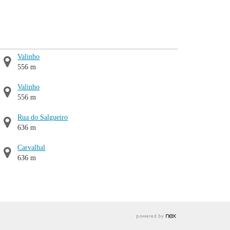
Valinho
556 m
Valinho
556 m
Rua do Salgueiro
636 m
Carvalhal
636 m