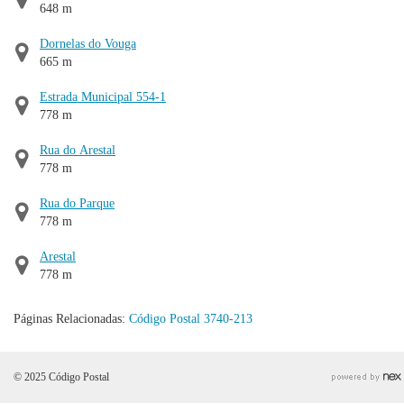
648 m
Dornelas do Vouga
665 m
Estrada Municipal 554-1
778 m
Rua do Arestal
778 m
Rua do Parque
778 m
Arestal
778 m
Páginas Relacionadas:
Código Postal 3740-213
© 2025 Código Postal