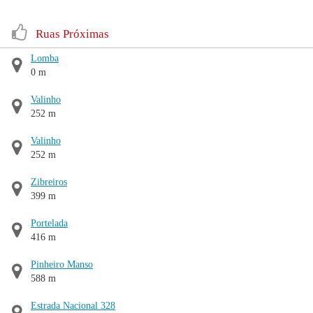
Ruas Próximas
Lomba
0 m
Valinho
252 m
Valinho
252 m
Zibreiros
399 m
Portelada
416 m
Pinheiro Manso
588 m
Estrada Nacional 328