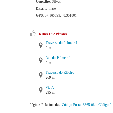
Concelho
: Silves
Distrito
: Faro
GPS
: 37.166599, -8.301801
Ruas Próximas
Travessa do Palmeiral
0 m
Rua do Palmeiral
0 m
Travessa do Ribeiro
269 m
Via A
295 m
Páginas Relacionadas:
Código Postal 8365-064
,
Código Po