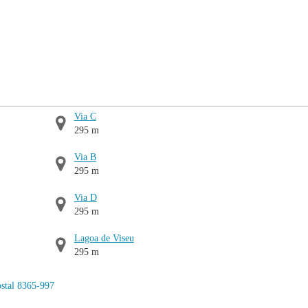
Via C
295 m
Via B
295 m
Via D
295 m
Lagoa de Viseu
295 m
stal 8365-997