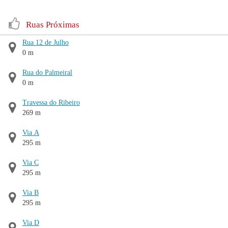
Ruas Próximas
Rua 12 de Julho
0 m
Rua do Palmeiral
0 m
Travessa do Ribeiro
269 m
Via A
295 m
Via C
295 m
Via B
295 m
Via D