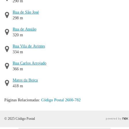
290 m
Rua de São José
298 m
Rua de Ansião
320 m
Rua Vila de Avintes
334 m
Rua Carlos Arrojado
366 m
Matos da Boiça
418 m
Páginas Relacionadas:
Código Postal 2600-782
© 2025 Código Postal