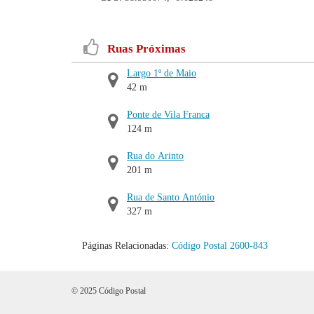
Ruas Próximas
Largo 1º de Maio
42 m
Ponte de Vila Franca
124 m
Rua do Arinto
201 m
Rua de Santo António
327 m
Páginas Relacionadas:
Código Postal 2600-843
© 2025 Código Postal