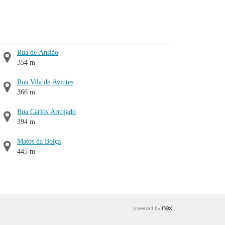
Rua de Ansião
354 m
Rua Vila de Avintes
366 m
Rua Carlos Arrojado
394 m
Matos da Boiça
445 m