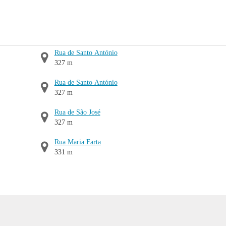
Rua de Santo António
327 m
Rua de Santo António
327 m
Rua de São José
327 m
Rua Maria Farta
331 m