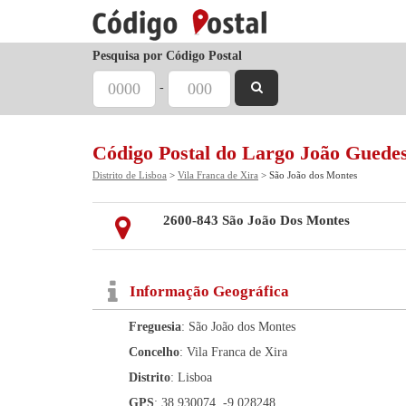
Pesquisa por Código Postal
-
Código Postal do Largo João Guede
Distrito de Lisboa
>
Vila Franca de Xira
> São João dos Montes
2600-843 São João Dos Montes
Informação Geográfica
Freguesia
: São João dos Montes
Concelho
: Vila Franca de Xira
Distrito
: Lisboa
GPS
: 38.930074, -9.028248