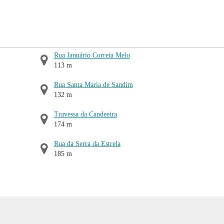
Rua Januário Correia Melo
113 m
Rua Santa Maria de Sandim
132 m
Travessa da Candeeira
174 m
Rua da Serra da Estrela
185 m