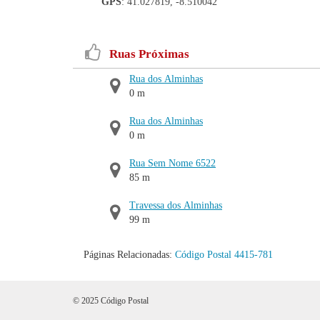
GPS
: 41.027819, -8.510042
Ruas Próximas
Rua dos Alminhas
0 m
Rua dos Alminhas
0 m
Rua Sem Nome 6522
85 m
Travessa dos Alminhas
99 m
Páginas Relacionadas:
Código Postal 4415-781
© 2025 Código Postal