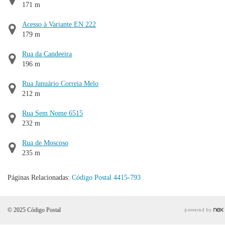
171 m
Acesso à Variante EN 222
179 m
Rua da Candeeira
196 m
Rua Januário Correia Melo
212 m
Rua Sem Nome 6515
232 m
Rua de Moscoso
235 m
Páginas Relacionadas:
Código Postal 4415-793
© 2025 Código Postal